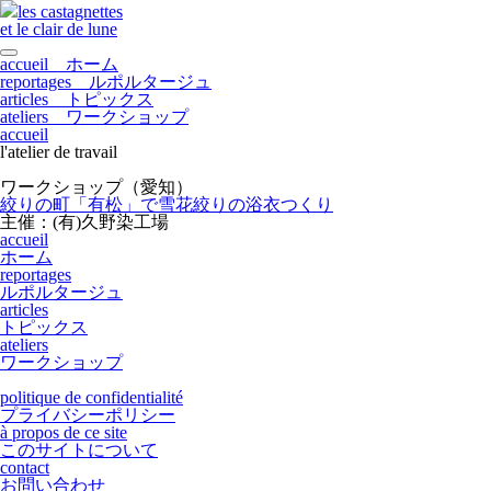
les castagnettes
et le clair de lune
toggle navigation
accueil
ホーム
reportages
ルポルタージュ
articles
トピックス
ateliers
ワークショップ
accueil
l'atelier de travail
ワークショップ（愛知）
絞りの町「有松」で雪花絞りの浴衣つくり
主催：(有)久野染工場
accueil
ホーム
reportages
ルポルタージュ
articles
トピックス
ateliers
ワークショップ
politique de confidentialité
プライバシーポリシー
à propos de ce site
このサイトについて
contact
お問い合わせ